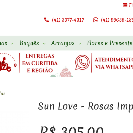
F
(41) 3377-4317
(41) 99635-18
has
Buquês
Arranjos
Flores e Presente
das
Sun Love - Rosas Im
R$ 305,00