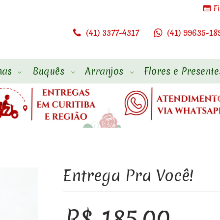
F
(41) 3377-4317
(41) 99635-18
has
Buquês
Arranjos
Flores e Presente
Entrega Pra Você!
R$ 185,00