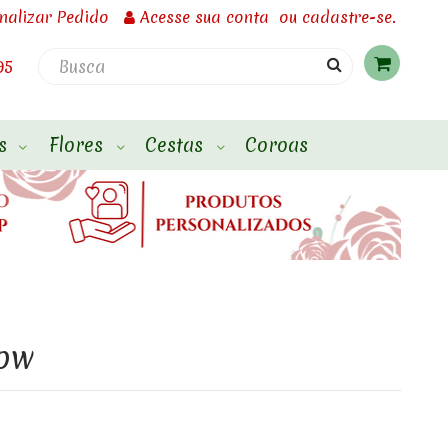
inalizar Pedido
Acesse
sua conta
ou
cadastre-se.
95
s
Flores
Cestas
Coroas
how