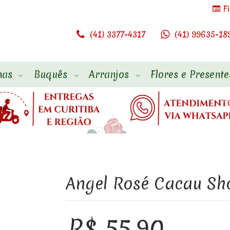
F
(41) 3377-4317
(41) 99635-18
has
Buquês
Arranjos
Flores e Presente
Angel Rosé Cacau S
R$ 55,90