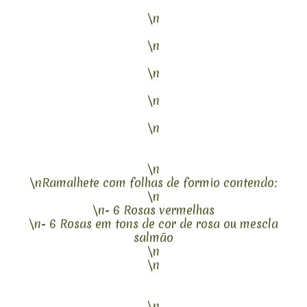
\n
\n
\n
\n
\n
\n
\nRamalhete com folhas de formio contendo:
\n
\n- 6 Rosas vermelhas
\n- 6 Rosas em tons de cor de rosa ou mescla
salmão
\n
\n
\n