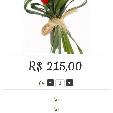
R$ 215,00
Qtd:
\n
\n