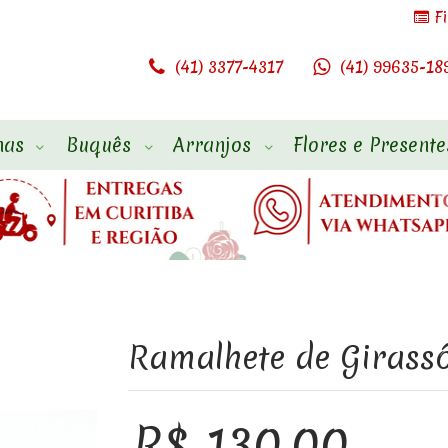
F
(41) 3377-4317
(41) 99635-18
has
Buquês
Arranjos
Flores e Presente
Ramalhete de Girassó
R$ 130,00