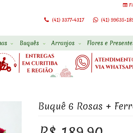
F
(41) 3377-4317
(41) 99635-18
has
Buquês
Arranjos
Flores e Presente
Buquê 6 Rosas + Ferr
R$ 189,90