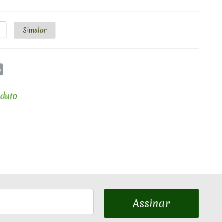
oduto
Assinar