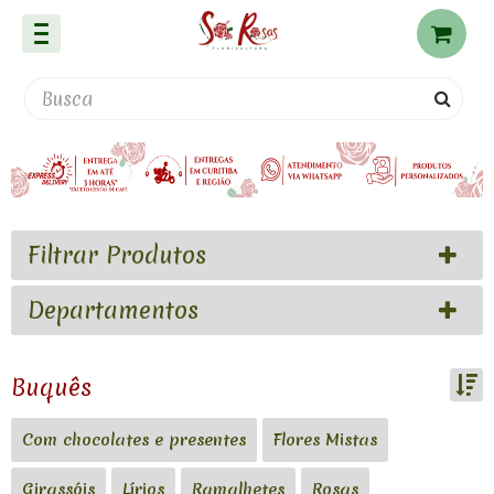
Filtrar Produtos
Departamentos
Buquês
Ordenar por:
Com chocolates e presentes
Flores Mistas
Girassóis
Lírios
Ramalhetes
Rosas
Exibir até: